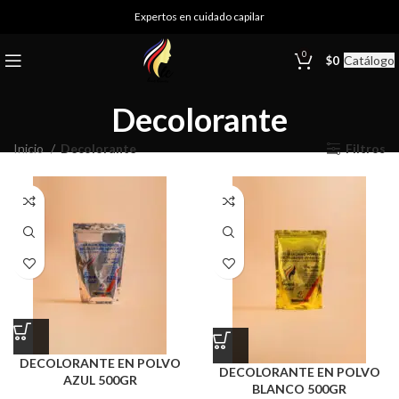
Expertos en cuidado capilar
0
Catálogo
$
0
Decolorante
Inicio
Decolorante
Filtros
DECOLORANTE EN POLVO
DECOLORANTE EN POLVO
AZUL 500GR
BLANCO 500GR